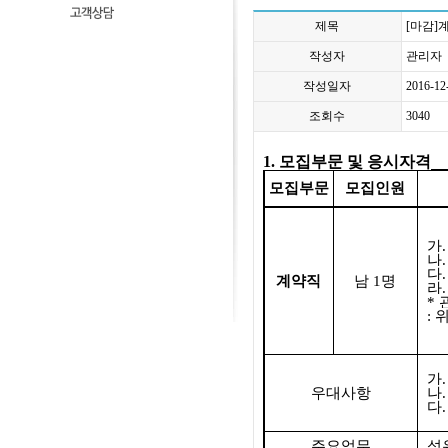
제목
[마감]
작성자
관리자
작성일자
2016-12
조회수
3040
1.
모집부문 및 응시자격
모집부문
모집인원
가
나
다
계약직
남
1
명
라
*
:
가
우대사항
나
다
주요업무
석