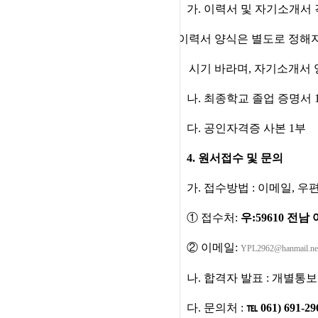
가
.
이력서 및 자기소개서
*
이력서 양식은 별도로 정해
시기 바라며
,
자기소개서 
나
.
최종학교 졸업 증명서
다
.
공인자격증 사본
1
부
4.
원서접수 및 문의
가
.
접수방법
:
이메일
,
우편
①
접수처
:
우:59610
전남 
②
이메일
:
YPL2962@hanmail.ne
나
.
합격자 발표
:
개별통보
다
.
문의처
:
℡
061) 691-29