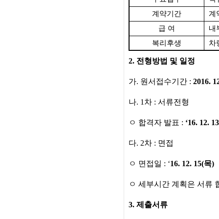
계약기간
계
급 여
내
복리후생
차
2.
전형방법 및 일정
가
.
원서접수기간
:
2016. 12
나
. 1
차
:
서류전형
ㅇ
합격자 발표
:
‘16. 12. 13
다
. 2
차
:
면접
ㅇ
면접일
: ‘
16. 12. 15(
목
)
ㅇ
세부시간 계획은 서류 
3.
제출서류